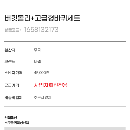
버킷돌리+고급형바퀴세트
1658132173
상품코드 :
원산지
중국
브랜드
더쎈
소비자가격
45,000원
사업자회원전용
공급가격
배송비결제
주문시 결제
선택옵션
버킷돌리색상선택