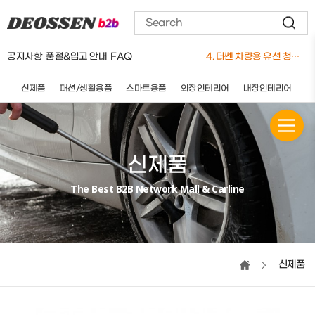
3. 더쎈 차량용 4계절(사계절)안마시트 12V 24V 공용
4. 더쎈 차량용 유선 청소기 12V
5. 요술쿨링방석(4팬)
공지사항
품절&입고 안내
FAQ
6. 더쎈 차량용 보온보냉 3단멀티 컵홀더
7. 더쎈 트리플 엑스 실리콘 와이퍼 650mm
8. 더쎈 차량용마사지쿠션(★신제품)
신제품
패션/생활용품
스마트용품
외장인테리어
내장인테리어
세
9. 더쎈 차량용 슬림플러스 3D 통풍 쿨시트
10. 더쎈 5세대 브러쉬매트
1. 버킷돌리+고급형바퀴세트
신제품
The Best B2B Network Mall & Carline
신제품