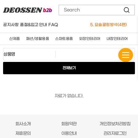
2. 더쎈 태양광 LED 야광 차량 전화번호알림(단종됨)
3. 더쎈 차량용 4계절(사계절)안마시트 12V 24V 공용
4. 더쎈 차량용 유선 청소기 12V
공지사항
품절&입고 안내
FAQ
5. 요술쿨링방석(4팬)
6. 더쎈 차량용 보온보냉 3단멀티 컵홀더
7. 더쎈 트리플 엑스 실리콘 와이퍼 650mm
신제품
패션/생활용품
스마트용품
외장인테리어
내장인테리어
세
8. 더쎈 차량용마사지쿠션(★신제품)
9. 더쎈 차량용 슬림플러스 3D 통풍 쿨시트
10. 더쎈 5세대 브러쉬매트
1. 버킷돌리+고급형바퀴세트
전체보기
자료가 없습니다.
회사소개
회원약관
개인정보처리방침
제휴문의
이용안내
관리자로그인