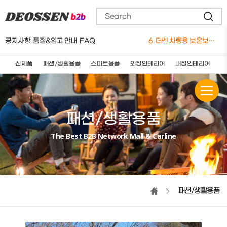
4. 더쎈 차량용 유선 청소기 12V
5. 요술쿨링방석(4팬)
6. 더쎈 차량용 보온보냉 3단멀티 컵홀더
공지사항
품절&입고 안내
FAQ
7. 더쎈 트리플 엑스 실리콘 와이퍼 650mm
8. 더쎈 차량용마사지쿠션(★신제품)
9. 더쎈 차량용 슬림플러스 3D 통풍 쿨시트
신제품
패션/생활용품
스마트용품
외장인테리어
내장인테리어
세
10. 더쎈 5세대 브러쉬매트
1. 버킷돌리+고급형바퀴세트
패션/생활용품
The Best B2B Network Mall & Carline
패션/생활용품