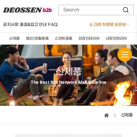
3. 더쎈 차량용 4계절(사계절)안마시트 12V 24V 공용
4. 더쎈 차량용 유선 청소기 12V
5. 요술쿨링방석(4팬)
공지사항
품절&입고 안내
FAQ
6. 더쎈 차량용 보온보냉 3단멀티 컵홀더
7. 더쎈 트리플 엑스 실리콘 와이퍼 650mm
8. 더쎈 차량용마사지쿠션(★신제품)
신제품
패션/생활용품
스마트용품
외장인테리어
내장인테리어
세
9. 더쎈 차량용 슬림플러스 3D 통풍 쿨시트
10. 더쎈 5세대 브러쉬매트
1. 버킷돌리+고급형바퀴세트
신제품
The Best B2B Network Mall & Carline
신제품