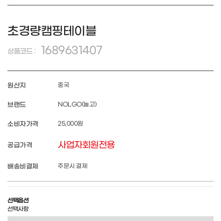
초경량캠핑테이블
1689631407
상품코드 :
원산지
중국
브랜드
NOLGO(놀고)
소비자가격
25,000원
사업자회원전용
공급가격
배송비결제
주문시 결제
선택옵션
선택사항